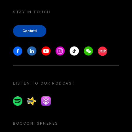
STAY IN TOUCH
Contatti
Stay in touch
Facebook
Linkedin
Youtube
Instagram
Tiktok
Weechat
Xiaohongshu/
LISTEN TO OUR PODCAST
Spotify
Spreaker
Apple podcast
BOCCONI SPHERES