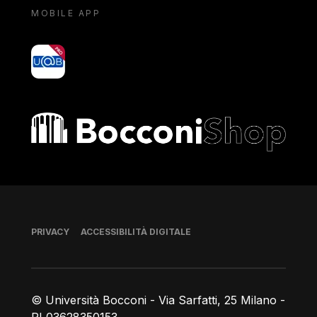
MOBILE APP
yoU@B
Bocconi shop
Piè di pagina
PRIVACY
ACCESSIBILITÀ DIGITALE
© Università Bocconi - Via Sarfatti, 25 Milano -