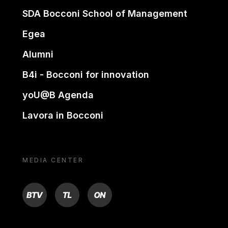
SDA Bocconi School of Management
Egea
Alumni
B4i - Bocconi for innovation
yoU@B Agenda
Lavora in Bocconi
MEDIA CENTER
BTV
TL
ON