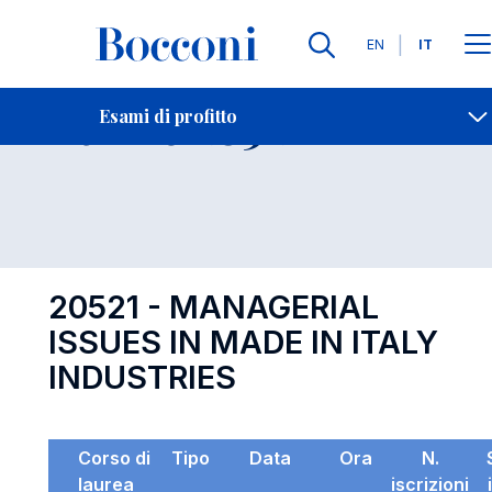
Lingue
EN
IT
Contatti
-
Esame 20521
Esami di profitto
Open s
20521 - MANAGERIAL
ISSUES IN MADE IN ITALY
INDUSTRIES
Corso di
Tipo
Data
Ora
N.
laurea
iscrizioni