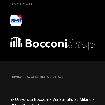
MOBILE APP
yoU@B
Bocconi shop
Piè di pagina
PRIVACY
ACCESSIBILITÀ DIGITALE
© Università Bocconi - Via Sarfatti, 25 Milano -