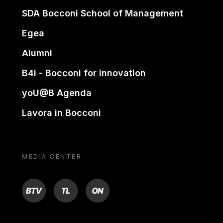
SDA Bocconi School of Management
Egea
Alumni
B4i - Bocconi for innovation
yoU@B Agenda
Lavora in Bocconi
MEDIA CENTER
BTV
TL
ON