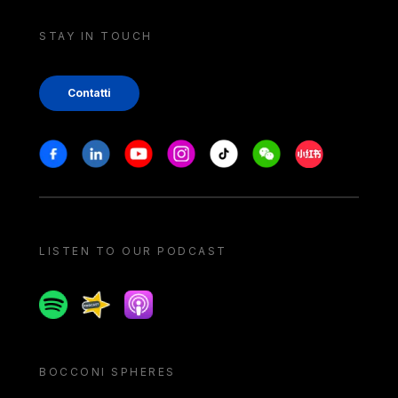
STAY IN TOUCH
Contatti
Stay in touch
Facebook
Linkedin
Youtube
Instagram
Tiktok
Weechat
Xiaohongshu/
LISTEN TO OUR PODCAST
Spotify
Spreaker
Apple podcast
BOCCONI SPHERES