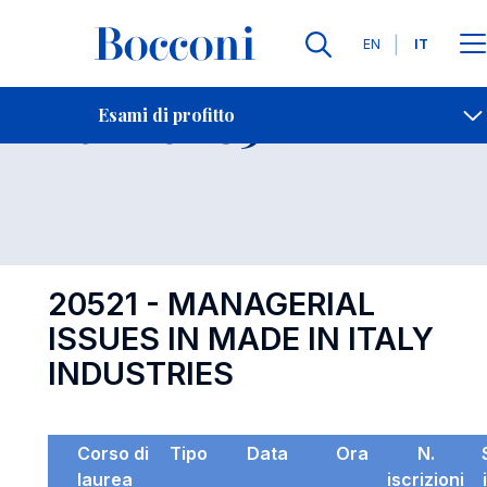
Lingue
EN
IT
Contatti
-
Esame 20521
Esami di profitto
Open s
20521 - MANAGERIAL
ISSUES IN MADE IN ITALY
INDUSTRIES
Corso di
Tipo
Data
Ora
N.
laurea
iscrizioni