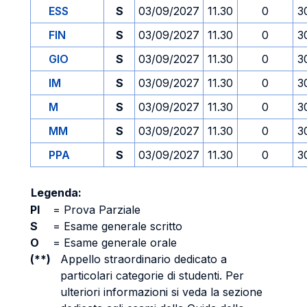
ESS
S
03/09/2027
11.30
0
3
FIN
S
03/09/2027
11.30
0
3
GIO
S
03/09/2027
11.30
0
3
IM
S
03/09/2027
11.30
0
3
M
S
03/09/2027
11.30
0
3
MM
S
03/09/2027
11.30
0
3
PPA
S
03/09/2027
11.30
0
3
Legenda:
PI
=
Prova Parziale
S
=
Esame generale scritto
O
=
Esame generale orale
(**)
Appello straordinario dedicato a
particolari categorie di studenti. Per
ulteriori informazioni si veda la sezione