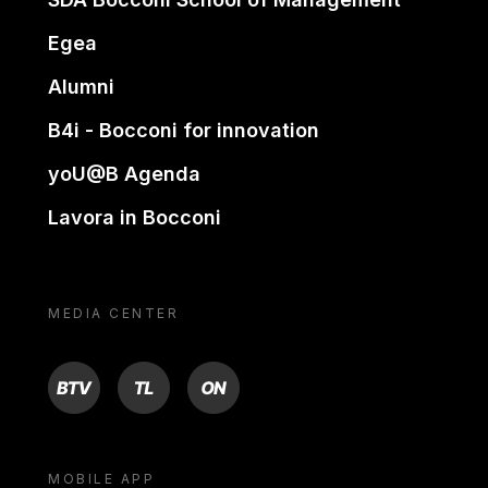
Egea
Alumni
B4i - Bocconi for innovation
yoU@B Agenda
Lavora in Bocconi
MEDIA CENTER
BTV
TL
ON
MOBILE APP