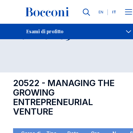
Lingue
EN
IT
Contatti
-
Esame 20522
Esami di profitto
Open s
20522 - MANAGING THE
GROWING
ENTREPRENEURIAL
VENTURE