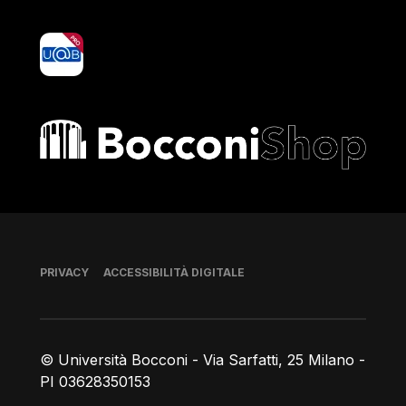
yoU@B
Bocconi shop
Piè di pagina
PRIVACY
ACCESSIBILITÀ DIGITALE
© Università Bocconi - Via Sarfatti, 25 Milano -
PI 03628350153