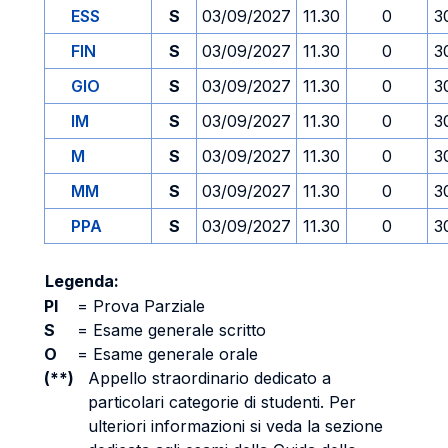
ESS
S
03/09/2027
11.30
0
3
FIN
S
03/09/2027
11.30
0
3
GIO
S
03/09/2027
11.30
0
3
IM
S
03/09/2027
11.30
0
3
M
S
03/09/2027
11.30
0
3
MM
S
03/09/2027
11.30
0
3
PPA
S
03/09/2027
11.30
0
3
Legenda:
PI
=
Prova Parziale
S
=
Esame generale scritto
O
=
Esame generale orale
(**)
Appello straordinario dedicato a
particolari categorie di studenti. Per
ulteriori informazioni si veda la sezione