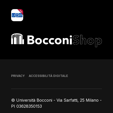
yoU@B
Bocconi shop
Piè di pagina
PRIVACY
ACCESSIBILITÀ DIGITALE
© Università Bocconi - Via Sarfatti, 25 Milano -
PI 03628350153