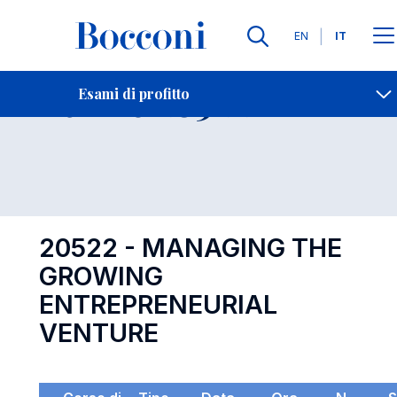
Lingue
EN
IT
Contatti
-
Esame 20522
Esami di profitto
Open s
20522 - MANAGING THE
GROWING
ENTREPRENEURIAL
VENTURE