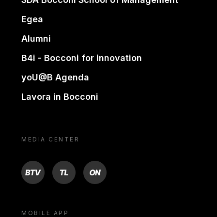
Egea
Alumni
B4i - Bocconi for innovation
yoU@B Agenda
Lavora in Bocconi
MEDIA CENTER
BTV
TL
ON
MOBILE APP