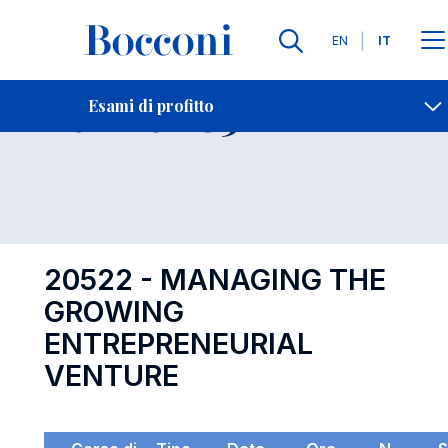
Lingue
EN
IT
Contatti
-
Esame 20522
Esami di profitto
Open s
20522 - MANAGING THE
GROWING
ENTREPRENEURIAL
VENTURE