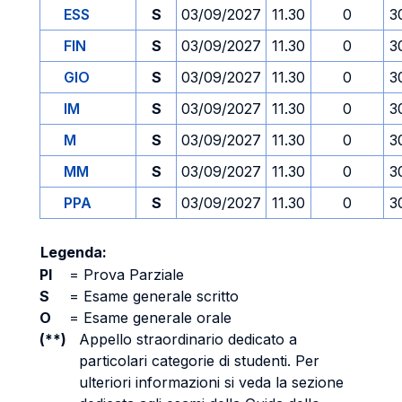
ESS
S
03/09/2027
11.30
0
3
FIN
S
03/09/2027
11.30
0
3
GIO
S
03/09/2027
11.30
0
3
IM
S
03/09/2027
11.30
0
3
M
S
03/09/2027
11.30
0
3
MM
S
03/09/2027
11.30
0
3
PPA
S
03/09/2027
11.30
0
3
Legenda:
PI
=
Prova Parziale
S
=
Esame generale scritto
O
=
Esame generale orale
(**)
Appello straordinario dedicato a
particolari categorie di studenti. Per
ulteriori informazioni si veda la sezione