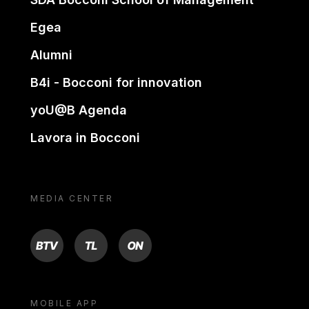
Egea
Alumni
B4i - Bocconi for innovation
yoU@B Agenda
Lavora in Bocconi
MEDIA CENTER
BTV
TL
ON
MOBILE APP