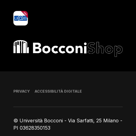
yoU@B
Bocconi shop
Piè di pagina
PRIVACY
ACCESSIBILITÀ DIGITALE
© Università Bocconi - Via Sarfatti, 25 Milano -
PI 03628350153