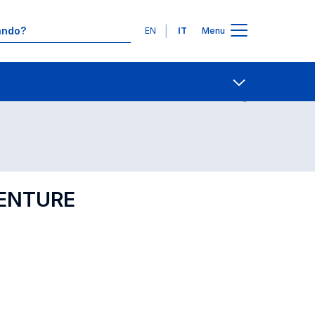
Lingue
EN
IT
Menu
Contatti
Open share
VENTURE