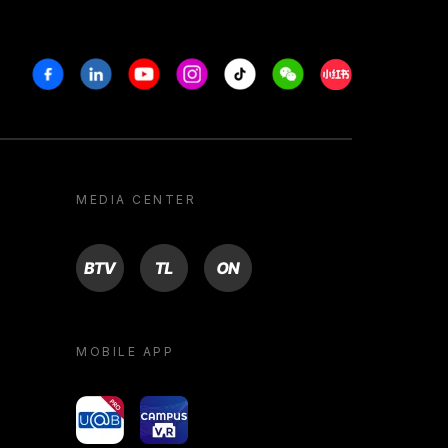
Facebook
Linkedin
Youtube
Instagram
Tiktok
Weechat
Xiaohongshu/R
MEDIA CENTER
BTV
TL
ON
MOBILE APP
yoU@B
Campus VR