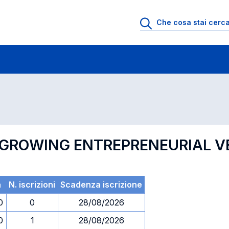
 di profitto
Esami in ordine di codice
 GROWING ENTREPRENEURIAL 
a
N. iscrizioni
Scadenza iscrizione
0
0
28/08/2026
0
1
28/08/2026