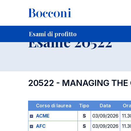
-
Home
Per studenti iscritti
Orari, Aule e Calendari
Esami
Esami di profitto
Esame 20522
20522 - MANAGING THE
Corso di laurea
Tipo
Data
Or
ACME
S
03/09/2026
11.3
AFC
S
03/09/2026
11.3