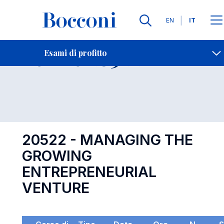
Lingue
EN
IT
Contatti
-
Esame 20522
Esami di profitto
Open s
20522 - MANAGING THE
GROWING
ENTREPRENEURIAL
VENTURE