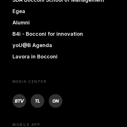
Egea
Alumni
B4i - Bocconi for innovation
yoU@B Agenda
Lavora in Bocconi
MEDIA CENTER
BTV
TL
ON
MOBILE APP