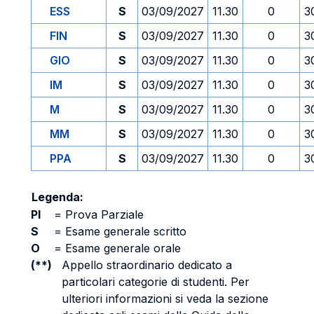
ESS
S
03/09/2027
11.30
0
3
FIN
S
03/09/2027
11.30
0
3
GIO
S
03/09/2027
11.30
0
3
IM
S
03/09/2027
11.30
0
3
M
S
03/09/2027
11.30
0
3
MM
S
03/09/2027
11.30
0
3
PPA
S
03/09/2027
11.30
0
3
Legenda:
PI
=
Prova Parziale
S
=
Esame generale scritto
O
=
Esame generale orale
(**)
Appello straordinario dedicato a
particolari categorie di studenti. Per
ulteriori informazioni si veda la sezione