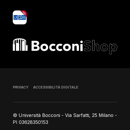
yoU@B
Bocconi shop
Piè di pagina
PRIVACY
ACCESSIBILITÀ DIGITALE
© Università Bocconi - Via Sarfatti, 25 Milano -
PI 03628350153