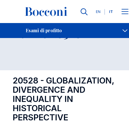
Lingue
EN
IT
Contatti
-
Esame 20528
Esami di profitto
Open s
20528 - GLOBALIZATION,
DIVERGENCE AND
INEQUALITY IN
HISTORICAL
PERSPECTIVE