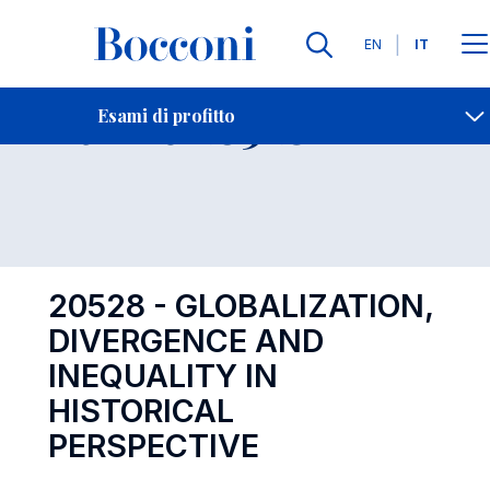
Lingue
EN
IT
Contatti
-
Esame 20528
Esami di profitto
Open s
20528 - GLOBALIZATION,
DIVERGENCE AND
INEQUALITY IN
HISTORICAL
PERSPECTIVE