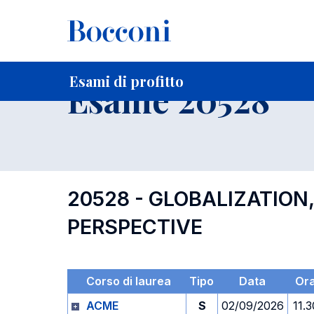
-
Home
Per studenti iscritti
Orari, Aule e Calendari
Esami
Esami di profitto
Esame 20528
20528 - GLOBALIZATION
PERSPECTIVE
Corso di laurea
Tipo
Data
Or
ACME
S
02/09/2026
11.3