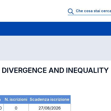
 di profitto
Esami in ordine di codice
, DIVERGENCE AND INEQUALITY 
a
N. iscrizioni
Scadenza iscrizione
0
0
27/08/2026