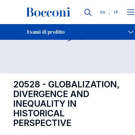
Lingue
EN
IT
Contatti
-
Esame 20528
Esami di profitto
Open s
20528 - GLOBALIZATION,
DIVERGENCE AND
INEQUALITY IN
HISTORICAL
PERSPECTIVE