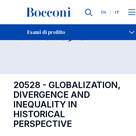
Lingue
EN
IT
Contatti
-
Esame 20528
Esami di profitto
Open s
20528 - GLOBALIZATION,
DIVERGENCE AND
INEQUALITY IN
HISTORICAL
PERSPECTIVE