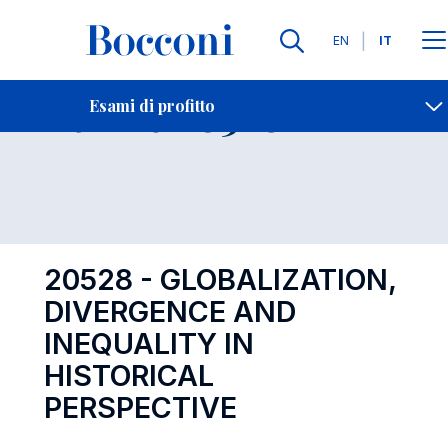
Lingue
EN
IT
Contatti
-
Esame 20528
Esami di profitto
Open s
20528 - GLOBALIZATION,
DIVERGENCE AND
INEQUALITY IN
HISTORICAL
PERSPECTIVE