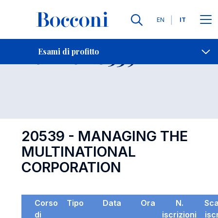
Lingue
EN
IT
Contatti
-
Esame 20539
Esami di profitto
Open s
20539 - MANAGING THE
MULTINATIONAL
CORPORATION
Corso
Tipo
Data
Ora
N.
Sc
di
iscrizioni
isc