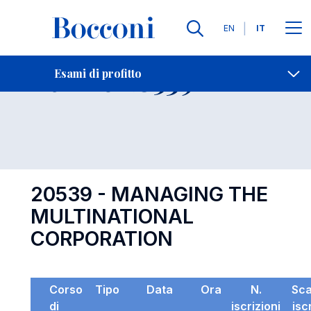
Lingue
EN
IT
Contatti
-
Esame 20539
Esami di profitto
Open s
20539 - MANAGING THE
MULTINATIONAL
CORPORATION
Corso
Tipo
Data
Ora
N.
Sc
di
iscrizioni
isc