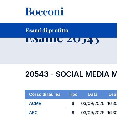
-
Home
Per studenti iscritti
Orari, Aule e Calendari
Esami
Esami di profitto
Esame 20543
20543 - SOCIAL MEDIA
Corso di laurea
Tipo
Data
Ora
ACME
S
03/09/2026
16.3
AFC
S
03/09/2026
16.3