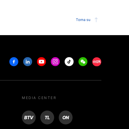
Torna su
Facebook
Linkedin
Youtube
Instagram
Tiktok
Weechat
Xiaohongshu/R
MEDIA CENTER
BTV
TL
ON