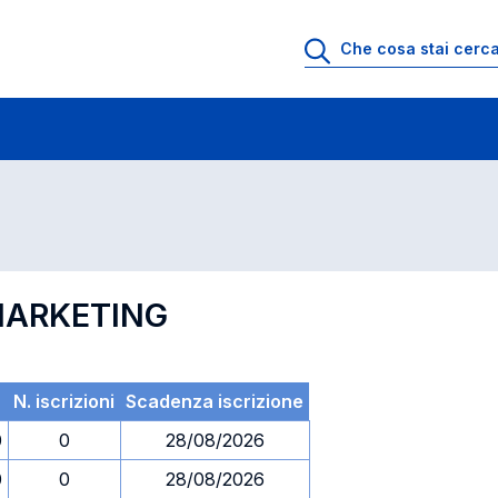
 di profitto
Esami in ordine di codice
 MARKETING
N. iscrizioni
Scadenza iscrizione
0
0
28/08/2026
0
0
28/08/2026