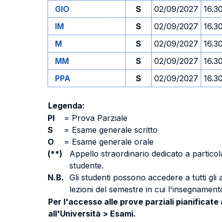
GIO
S
02/09/2027
16.3
IM
S
02/09/2027
16.3
M
S
02/09/2027
16.3
MM
S
02/09/2027
16.3
PPA
S
02/09/2027
16.3
Legenda:
PI
=
Prova Parziale
S
=
Esame generale scritto
O
=
Esame generale orale
(**)
Appello straordinario dedicato a particola
studente.
N.B.
Gli studenti possono accedere a tutti gli
lezioni del semestre in cui l'insegnamento
Per l'accesso alle prove parziali pianificate
all'Università > Esami.