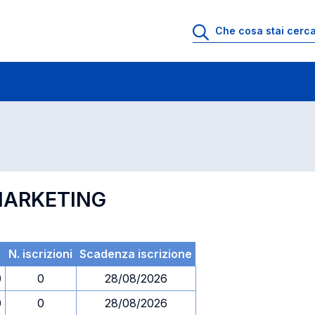
 di profitto
Esami in ordine di codice
 MARKETING
N. iscrizioni
Scadenza iscrizione
0
0
28/08/2026
0
0
28/08/2026