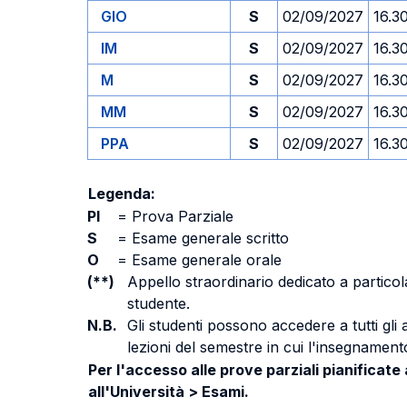
GIO
S
02/09/2027
16.3
IM
S
02/09/2027
16.3
M
S
02/09/2027
16.3
MM
S
02/09/2027
16.3
PPA
S
02/09/2027
16.3
Legenda:
PI
=
Prova Parziale
S
=
Esame generale scritto
O
=
Esame generale orale
(**)
Appello straordinario dedicato a particola
studente.
N.B.
Gli studenti possono accedere a tutti gli
lezioni del semestre in cui l'insegnamento
Per l'accesso alle prove parziali pianificate
all'Università > Esami.