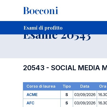
-
Home
Per studenti iscritti
Orari, Aule e Calendari
Esami
Esami di profitto
Esame 20543
20543 - SOCIAL MEDIA
Corso di laurea
Tipo
Data
Ora
ACME
S
03/09/2026
16.3
AFC
S
03/09/2026
16.3