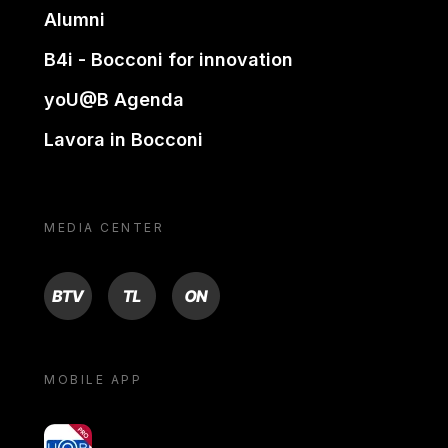
Alumni
B4i - Bocconi for innovation
yoU@B Agenda
Lavora in Bocconi
MEDIA CENTER
BTV
TL
ON
MOBILE APP
yoU@B