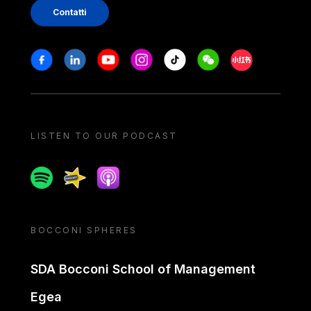
Contatti
Stay in touch
Facebook
Linkedin
Youtube
Instagram
Tiktok
Weechat
Xiaohongshu/
LISTEN TO OUR PODCAST
Spotify
Spreaker
Apple podcast
BOCCONI SPHERES
SDA Bocconi School of Management
Egea