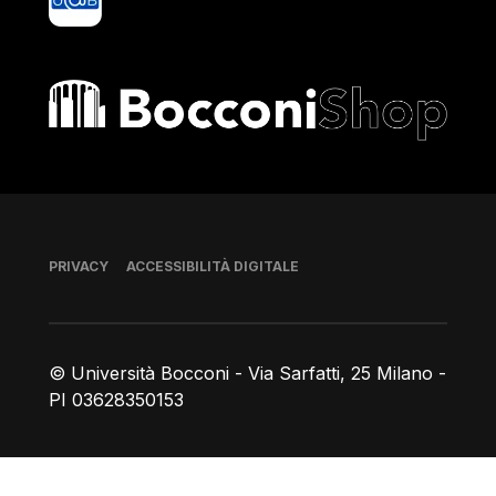
Bocconi shop
Piè di pagina
PRIVACY
ACCESSIBILITÀ DIGITALE
© Università Bocconi - Via Sarfatti, 25 Milano -
PI 03628350153