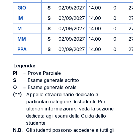
GIO
S
02/09/2027
14.00
0
2
IM
S
02/09/2027
14.00
0
2
M
S
02/09/2027
14.00
0
2
MM
S
02/09/2027
14.00
0
2
PPA
S
02/09/2027
14.00
0
2
Legenda:
PI
=
Prova Parziale
S
=
Esame generale scritto
O
=
Esame generale orale
(**)
Appello straordinario dedicato a
particolari categorie di studenti. Per
ulteriori informazioni si veda la sezione
dedicata agli esami della Guida dello
studente.
N.B.
Gli studenti possono accedere a tutti gli