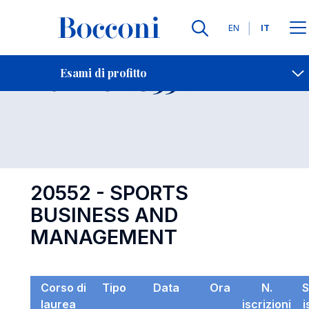
Lingue
EN
IT
Contatti
-
Esame 20552
Esami di profitto
Open s
20552 - SPORTS
BUSINESS AND
MANAGEMENT
Corso di
Tipo
Data
Ora
N.
S
laurea
iscrizioni
i