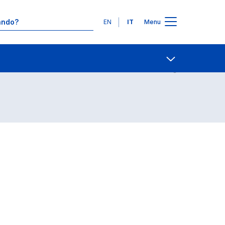
Lingue
EN
IT
Menu
Contatti
Open share