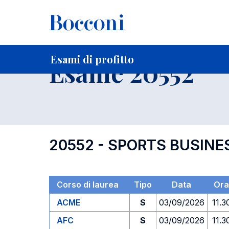
-
Home
Per studenti iscritti
Orari, Aule e Calendari
Esami
Esami di profitto
Esame 20552
20552 - SPORTS BUSI
Corso di laurea
Tipo
Data
Ora
ACME
S
03/09/2026
11.3
AFC
S
03/09/2026
11.3