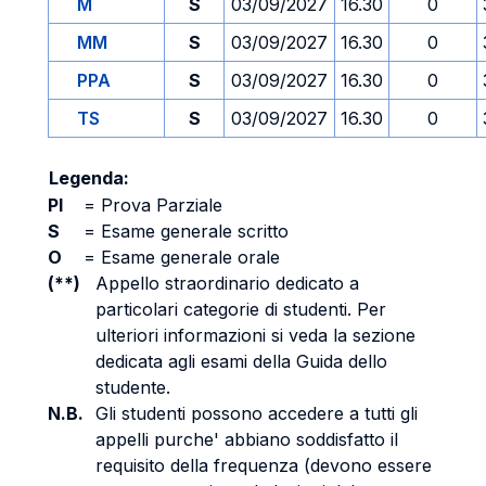
M
S
03/09/2027
16.30
0
MM
S
03/09/2027
16.30
0
PPA
S
03/09/2027
16.30
0
TS
S
03/09/2027
16.30
0
Legenda:
PI
=
Prova Parziale
S
=
Esame generale scritto
O
=
Esame generale orale
(**)
Appello straordinario dedicato a
particolari categorie di studenti. Per
ulteriori informazioni si veda la sezione
dedicata agli esami della Guida dello
studente.
N.B.
Gli studenti possono accedere a tutti gli
appelli purche' abbiano soddisfatto il
requisito della frequenza (devono essere