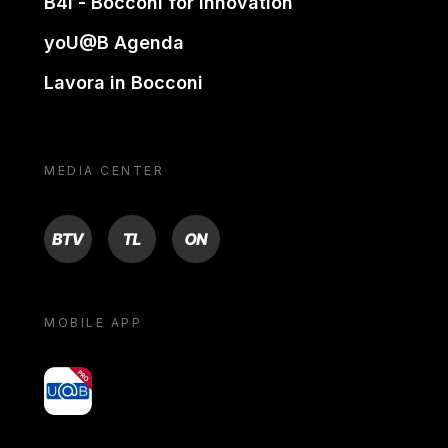
B4i - Bocconi for innovation
yoU@B Agenda
Lavora in Bocconi
MEDIA CENTER
BTV
TL
ON
MOBILE APP
yoU@B