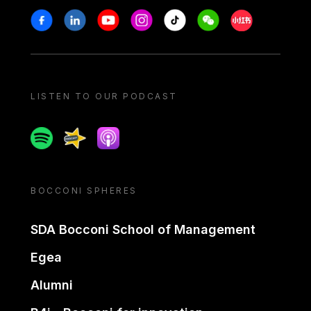
Stay in touch
Facebook
Linkedin
Youtube
Instagram
Tiktok
Weechat
Xiaohongshu/
LISTEN TO OUR PODCAST
Spotify
Spreaker
Apple podcast
BOCCONI SPHERES
SDA Bocconi School of Management
Egea
Alumni