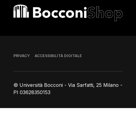
Bocconi shop
Piè di pagina
PRIVACY
ACCESSIBILITÀ DIGITALE
© Università Bocconi - Via Sarfatti, 25 Milano -
PI 03628350153