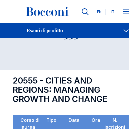
Lingue
EN
IT
Contatti
-
Esame 20555
Esami di profitto
Open s
20555 - CITIES AND
REGIONS: MANAGING
GROWTH AND CHANGE
Corso di
Tipo
Data
Ora
N.
laurea
iscrizioni