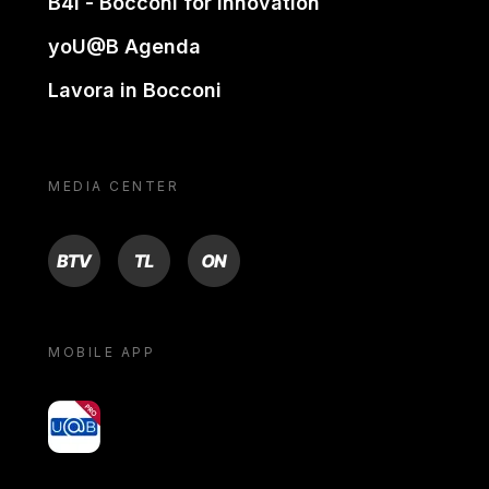
B4i - Bocconi for innovation
yoU@B Agenda
Lavora in Bocconi
MEDIA CENTER
BTV
TL
ON
MOBILE APP
yoU@B