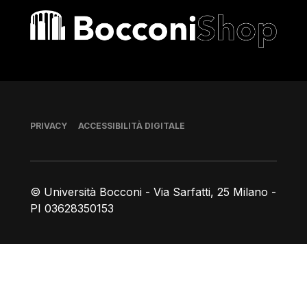
Bocconi shop
Piè di pagina
PRIVACY
ACCESSIBILITÀ DIGITALE
© Università Bocconi - Via Sarfatti, 25 Milano -
PI 03628350153