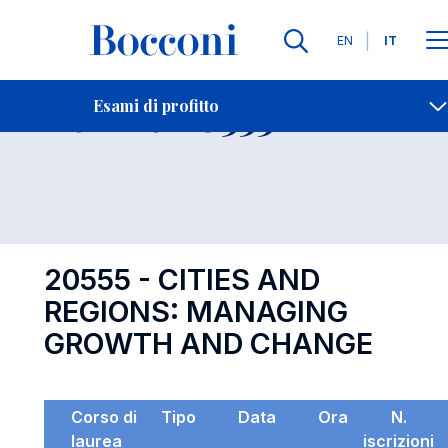
Lingue
EN
IT
Contatti
-
Esame 20555
Esami di profitto
Open s
20555 - CITIES AND
REGIONS: MANAGING
GROWTH AND CHANGE
Corso di
Tipo
Data
Ora
N.
laurea
iscrizioni