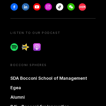
Stay in touch
Facebook
Linkedin
Youtube
Instagram
Tiktok
Weechat
Xiaohongshu/
LISTEN TO OUR PODCAST
Spotify
Spreaker
Apple podcast
BOCCONI SPHERES
SDA Bocconi School of Management
Egea
Alumni