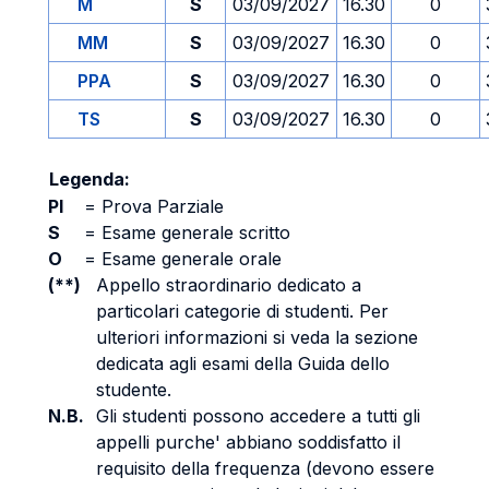
M
S
03/09/2027
16.30
0
MM
S
03/09/2027
16.30
0
PPA
S
03/09/2027
16.30
0
TS
S
03/09/2027
16.30
0
Legenda:
PI
=
Prova Parziale
S
=
Esame generale scritto
O
=
Esame generale orale
(**)
Appello straordinario dedicato a
particolari categorie di studenti. Per
ulteriori informazioni si veda la sezione
dedicata agli esami della Guida dello
studente.
N.B.
Gli studenti possono accedere a tutti gli
appelli purche' abbiano soddisfatto il
requisito della frequenza (devono essere