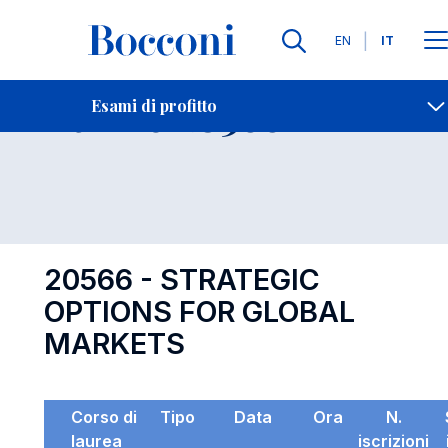
Lingue
EN
IT
Contatti
-
Esame 20566
Esami di profitto
Open s
20566 - STRATEGIC
OPTIONS FOR GLOBAL
MARKETS
Corso di
Tipo
Data
Ora
N.
laurea
iscrizioni