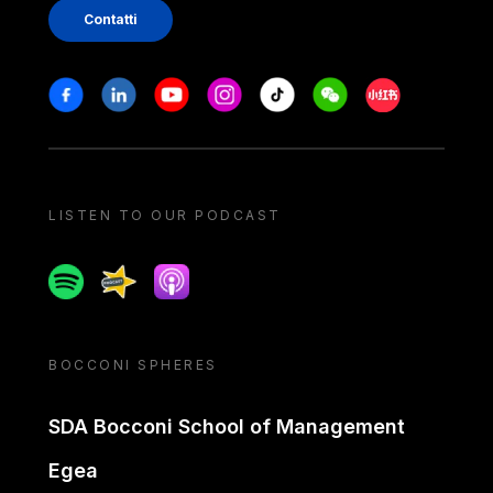
Contatti
Stay in touch
Facebook
Linkedin
Youtube
Instagram
Tiktok
Weechat
Xiaohongshu/
LISTEN TO OUR PODCAST
Spotify
Spreaker
Apple podcast
BOCCONI SPHERES
SDA Bocconi School of Management
Egea