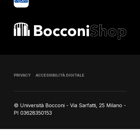
Bocconi shop
Piè di pagina
PRIVACY
ACCESSIBILITÀ DIGITALE
© Università Bocconi - Via Sarfatti, 25 Milano -
PI 03628350153