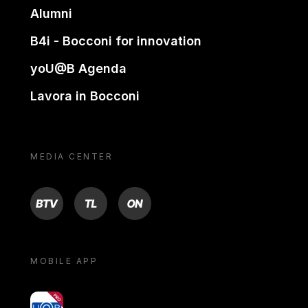
Alumni
B4i - Bocconi for innovation
yoU@B Agenda
Lavora in Bocconi
MEDIA CENTER
BTV
TL
ON
MOBILE APP
yoU@B