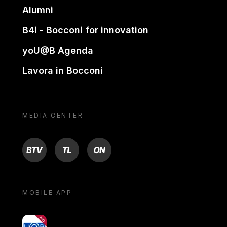
Alumni
B4i - Bocconi for innovation
yoU@B Agenda
Lavora in Bocconi
MEDIA CENTER
BTV
TL
ON
MOBILE APP
yoU@B