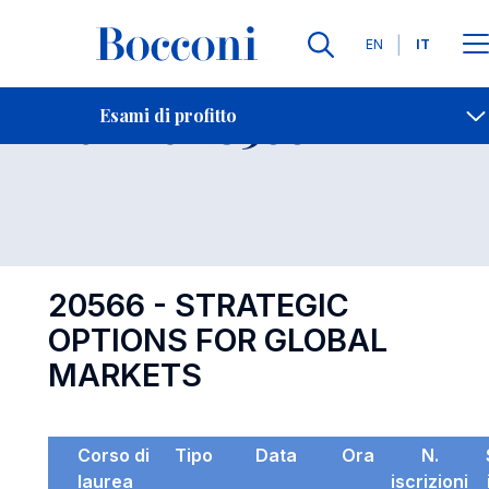
Lingue
EN
IT
Contatti
-
Esame 20566
Esami di profitto
Open s
20566 - STRATEGIC
OPTIONS FOR GLOBAL
MARKETS
Corso di
Tipo
Data
Ora
N.
laurea
iscrizioni