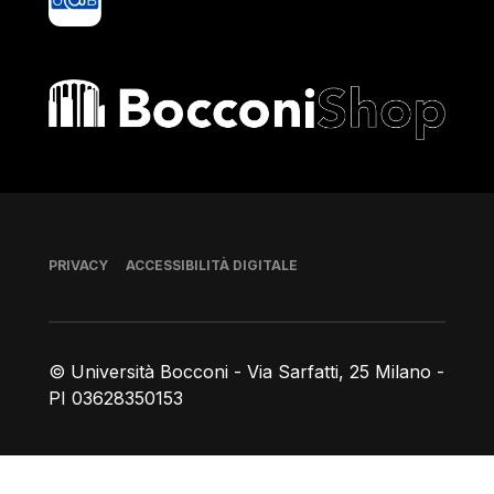
Bocconi shop
Piè di pagina
PRIVACY
ACCESSIBILITÀ DIGITALE
© Università Bocconi - Via Sarfatti, 25 Milano -
PI 03628350153