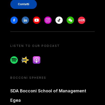
Contatti
Stay in touch
Facebook
Linkedin
Youtube
Instagram
Tiktok
Weechat
Xiaohongshu/
LISTEN TO OUR PODCAST
Spotify
Spreaker
Apple podcast
BOCCONI SPHERES
SDA Bocconi School of Management
Egea