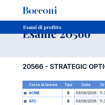
-
Home
Per studenti iscritti
Orari, Aule e Calendari
Esami
Esami di profitto
Esame 20566
20566 - STRATEGIC OP
Corso di laurea
Tipo
Data
Or
ACME
S
03/09/2026
11.
AFC
S
03/09/2026
11.