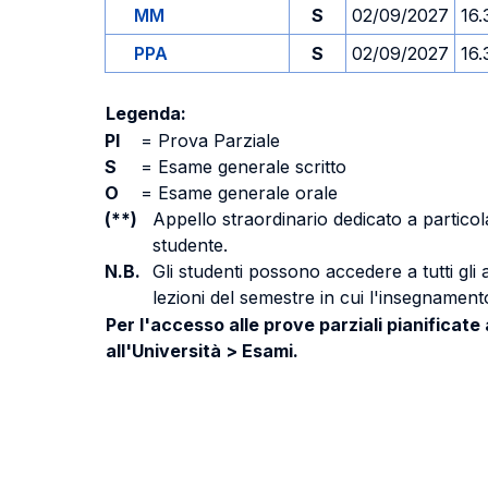
MM
S
02/09/2027
16.
PPA
S
02/09/2027
16.
Legenda:
PI
=
Prova Parziale
S
=
Esame generale scritto
O
=
Esame generale orale
(**)
Appello straordinario dedicato a particola
studente.
N.B.
Gli studenti possono accedere a tutti gli
lezioni del semestre in cui l'insegnamento
Per l'accesso alle prove parziali pianificate
all'Università > Esami.