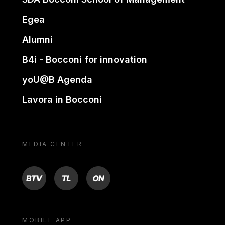
Egea
Alumni
B4i - Bocconi for innovation
yoU@B Agenda
Lavora in Bocconi
MEDIA CENTER
BTV
TL
ON
MOBILE APP