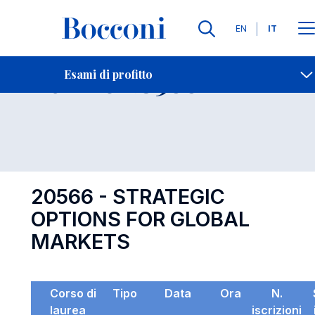
Lingue
EN
IT
Contatti
-
Esame 20566
Esami di profitto
Open s
20566 - STRATEGIC
OPTIONS FOR GLOBAL
MARKETS
Corso di
Tipo
Data
Ora
N.
laurea
iscrizioni