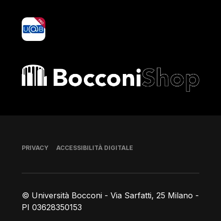
yoU@B
Bocconi shop
Piè di pagina
PRIVACY
ACCESSIBILITÀ DIGITALE
© Università Bocconi - Via Sarfatti, 25 Milano -
PI 03628350153