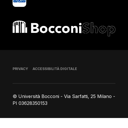
Bocconi shop
Piè di pagina
PRIVACY
ACCESSIBILITÀ DIGITALE
© Università Bocconi - Via Sarfatti, 25 Milano -
PI 03628350153