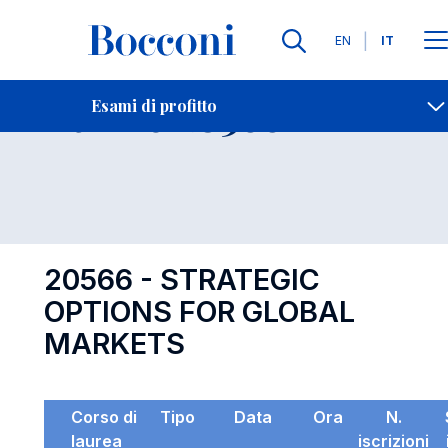
Lingue
EN
IT
Contatti
-
Esame 20566
Esami di profitto
Open s
20566 - STRATEGIC
OPTIONS FOR GLOBAL
MARKETS
Corso di
Tipo
Data
Ora
N.
laurea
iscrizioni