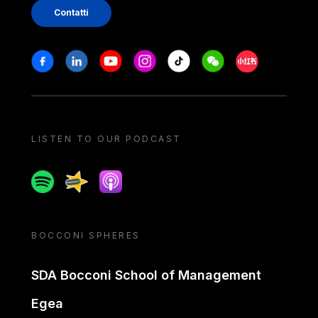
Contatti
Stay in touch
Facebook
Linkedin
Youtube
Instagram
Tiktok
Weechat
Xiaohongshu/
LISTEN TO OUR PODCAST
Spotify
Spreaker
Apple podcast
BOCCONI SPHERES
SDA Bocconi School of Management
Egea