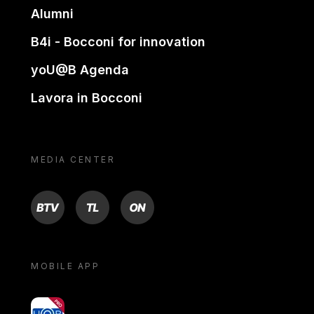
Alumni
B4i - Bocconi for innovation
yoU@B Agenda
Lavora in Bocconi
MEDIA CENTER
BTV
TL
ON
MOBILE APP
yoU@B