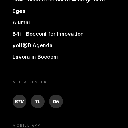
Egea
Alumni
B4i - Bocconi for innovation
yoU@B Agenda
Lavora in Bocconi
MEDIA CENTER
BTV
TL
ON
MOBILE APP