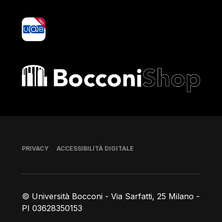
yoU@B
Bocconi shop
Piè di pagina
PRIVACY
ACCESSIBILITÀ DIGITALE
© Università Bocconi - Via Sarfatti, 25 Milano -
PI 03628350153