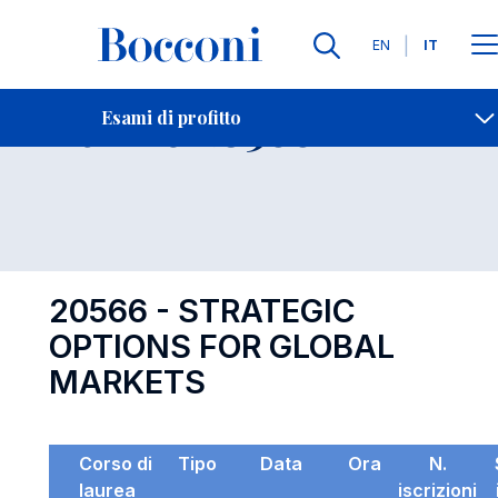
Lingue
EN
IT
Contatti
-
Esame 20566
Esami di profitto
Open s
20566 - STRATEGIC
OPTIONS FOR GLOBAL
MARKETS
Corso di
Tipo
Data
Ora
N.
laurea
iscrizioni