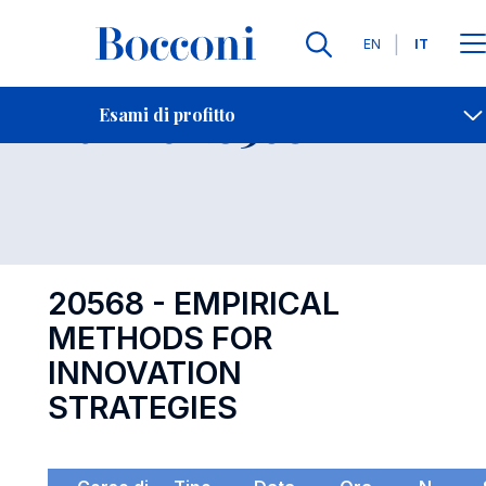
Lingue
EN
IT
Contatti
-
Esame 20568
Esami di profitto
Open s
20568 - EMPIRICAL
METHODS FOR
INNOVATION
STRATEGIES