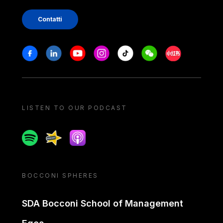
Contatti
Stay in touch
Facebook
Linkedin
Youtube
Instagram
Tiktok
Weechat
Xiaohongshu/
LISTEN TO OUR PODCAST
Spotify
Spreaker
Apple podcast
BOCCONI SPHERES
SDA Bocconi School of Management