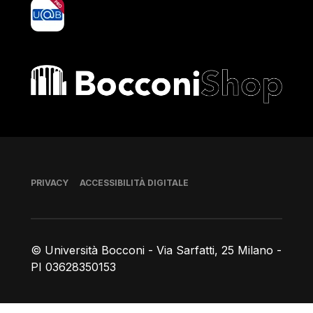
yoU@B
Bocconi shop
Piè di pagina
PRIVACY
ACCESSIBILITÀ DIGITALE
© Università Bocconi - Via Sarfatti, 25 Milano -
PI 03628350153