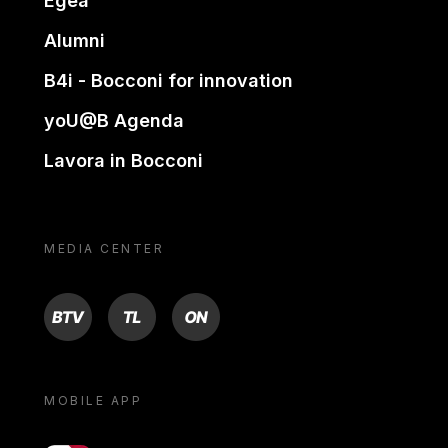
Egea
Alumni
B4i - Bocconi for innovation
yoU@B Agenda
Lavora in Bocconi
MEDIA CENTER
BTV
TL
ON
MOBILE APP