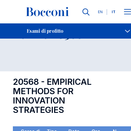
Lingue
EN
IT
Contatti
-
Esame 20568
Esami di profitto
Open s
20568 - EMPIRICAL
METHODS FOR
INNOVATION
STRATEGIES