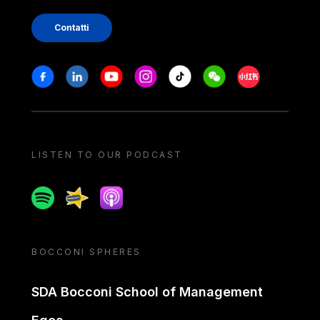
Contatti
Stay in touch
Facebook
Linkedin
Youtube
Instagram
Tiktok
Weechat
Xiaohongshu/
LISTEN TO OUR PODCAST
Spotify
Spreaker
Apple podcast
BOCCONI SPHERES
SDA Bocconi School of Management