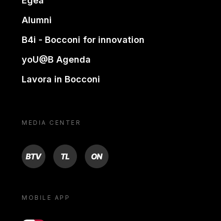
Egea
Alumni
B4i - Bocconi for innovation
yoU@B Agenda
Lavora in Bocconi
MEDIA CENTER
BTV
TL
ON
MOBILE APP