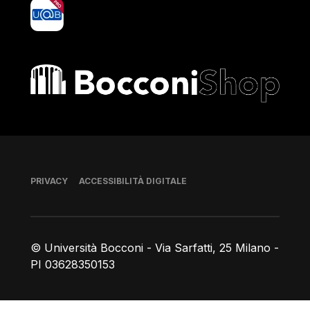
yoU@B
Bocconi shop
Piè di pagina
PRIVACY
ACCESSIBILITÀ DIGITALE
© Università Bocconi - Via Sarfatti, 25 Milano -
PI 03628350153