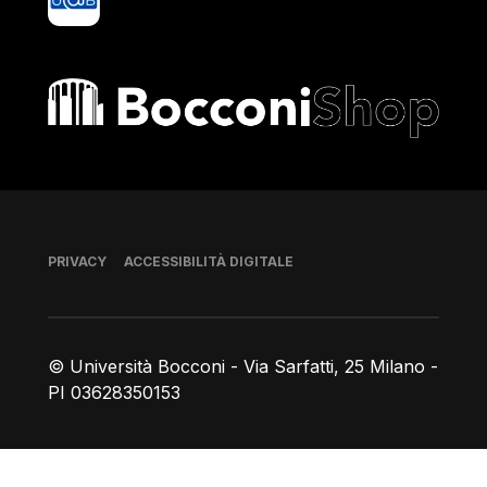
Bocconi shop
Piè di pagina
PRIVACY
ACCESSIBILITÀ DIGITALE
© Università Bocconi - Via Sarfatti, 25 Milano -
PI 03628350153