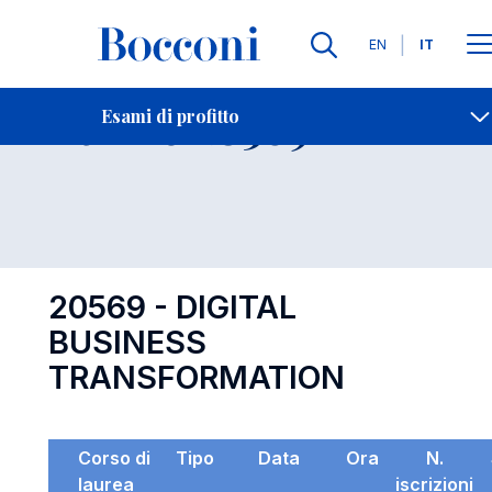
Lingue
EN
IT
Contatti
-
Esame 20569
Esami di profitto
Open s
20569 - DIGITAL
BUSINESS
TRANSFORMATION
Corso di
Tipo
Data
Ora
N.
laurea
iscrizioni