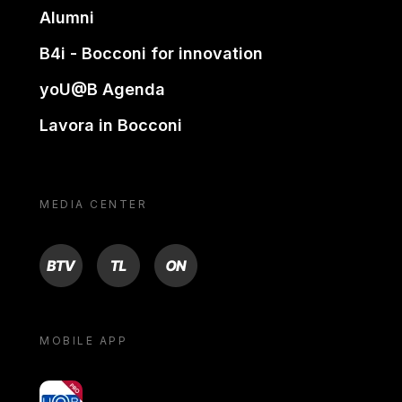
Alumni
B4i - Bocconi for innovation
yoU@B Agenda
Lavora in Bocconi
MEDIA CENTER
BTV
TL
ON
MOBILE APP
yoU@B