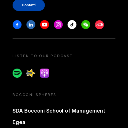
Contatti
Stay in touch
Facebook
Linkedin
Youtube
Instagram
Tiktok
Weechat
Xiaohongshu/
LISTEN TO OUR PODCAST
Spotify
Spreaker
Apple podcast
BOCCONI SPHERES
SDA Bocconi School of Management
Egea