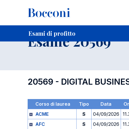
-
Home
Per studenti iscritti
Orari, Aule e Calendari
Esami
Esami di profitto
Esame 20569
20569 - DIGITAL BUSI
Corso di laurea
Tipo
Data
O
ACME
S
04/09/2026
11
AFC
S
04/09/2026
11