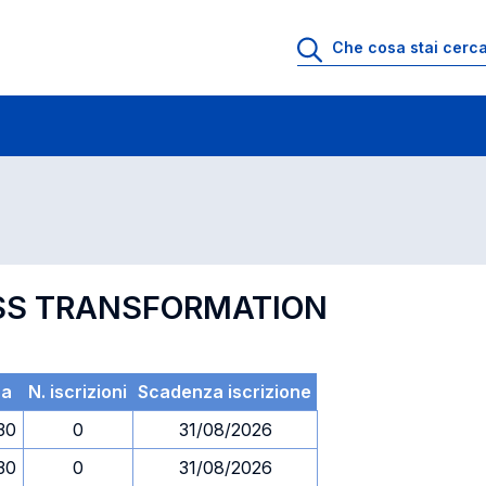
 di profitto
Esami in ordine di codice
NESS TRANSFORMATION
ra
N. iscrizioni
Scadenza iscrizione
.30
0
31/08/2026
.30
0
31/08/2026