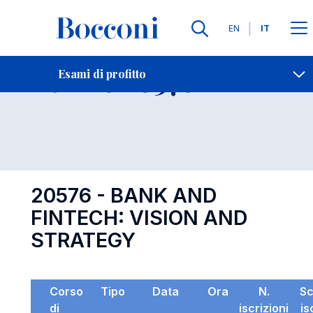
Lingue
EN
IT
Contatti
-
Esame 20576
Esami di profitto
Open s
20576 - BANK AND
FINTECH: VISION AND
STRATEGY
Corso
Tipo
Data
Ora
N.
S
di
iscrizioni
is