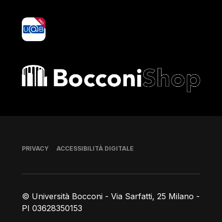
yoU@B
Bocconi shop
Piè di pagina
PRIVACY
ACCESSIBILITÀ DIGITALE
© Università Bocconi - Via Sarfatti, 25 Milano -
PI 03628350153