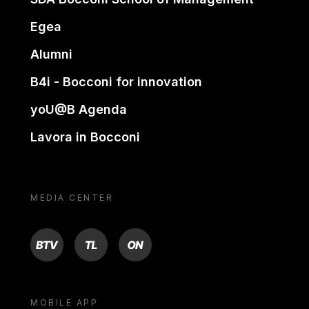
Egea
Alumni
B4i - Bocconi for innovation
yoU@B Agenda
Lavora in Bocconi
MEDIA CENTER
BTV
TL
ON
MOBILE APP