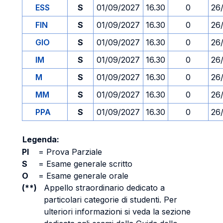
ESS
S
01/09/2027
16.30
0
26
FIN
S
01/09/2027
16.30
0
26
GIO
S
01/09/2027
16.30
0
26
IM
S
01/09/2027
16.30
0
26
M
S
01/09/2027
16.30
0
26
MM
S
01/09/2027
16.30
0
26
PPA
S
01/09/2027
16.30
0
26
Legenda:
PI
=
Prova Parziale
S
=
Esame generale scritto
O
=
Esame generale orale
(**)
Appello straordinario dedicato a
particolari categorie di studenti. Per
ulteriori informazioni si veda la sezione