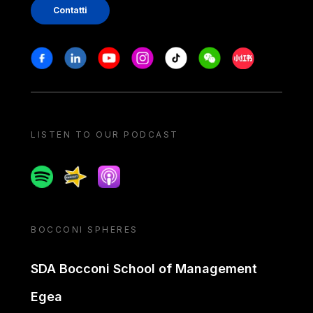
Contatti
Stay in touch
Facebook
Linkedin
Youtube
Instagram
Tiktok
Weechat
Xiaohongshu/
LISTEN TO OUR PODCAST
Spotify
Spreaker
Apple podcast
BOCCONI SPHERES
SDA Bocconi School of Management
Egea