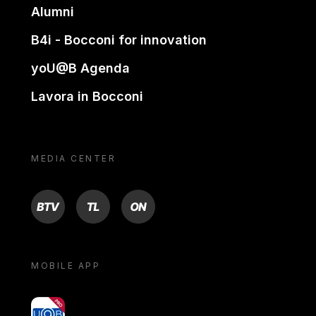
Alumni
B4i - Bocconi for innovation
yoU@B Agenda
Lavora in Bocconi
MEDIA CENTER
BTV
TL
ON
MOBILE APP
yoU@B