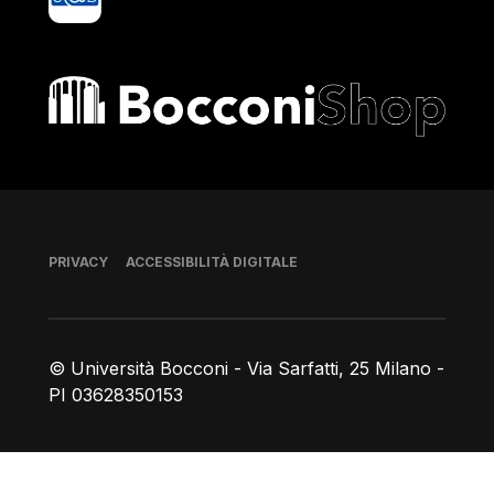
Bocconi shop
Piè di pagina
PRIVACY
ACCESSIBILITÀ DIGITALE
© Università Bocconi - Via Sarfatti, 25 Milano -
PI 03628350153