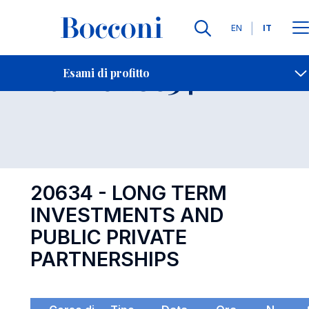
Lingue
EN
IT
Contatti
-
Esame 20634
Esami di profitto
Open s
20634 - LONG TERM
INVESTMENTS AND
PUBLIC PRIVATE
PARTNERSHIPS