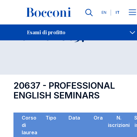
Lingue
EN
IT
Contatti
-
Esame 20637
Esami di profitto
Open s
20637 - PROFESSIONAL
ENGLISH SEMINARS
Corso
Tipo
Data
Ora
N.
di
iscrizioni
i
laurea