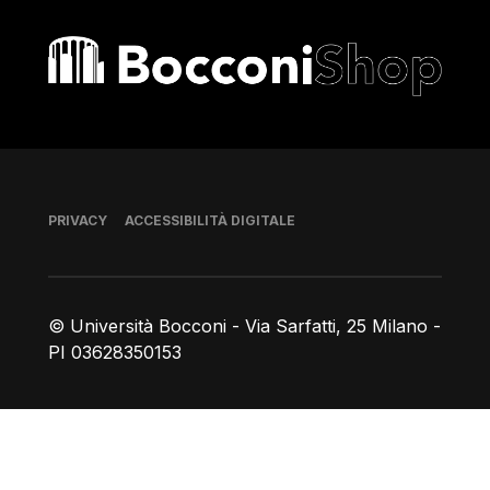
Bocconi shop
Piè di pagina
PRIVACY
ACCESSIBILITÀ DIGITALE
© Università Bocconi - Via Sarfatti, 25 Milano -
PI 03628350153