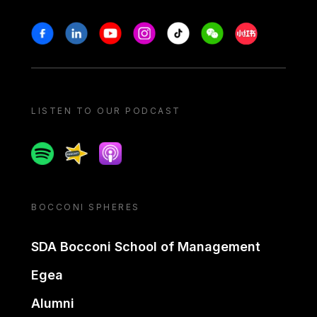
Stay in touch
Facebook
Linkedin
Youtube
Instagram
Tiktok
Weechat
Xiaohongshu/
LISTEN TO OUR PODCAST
Spotify
Spreaker
Apple podcast
BOCCONI SPHERES
SDA Bocconi School of Management
Egea
Alumni