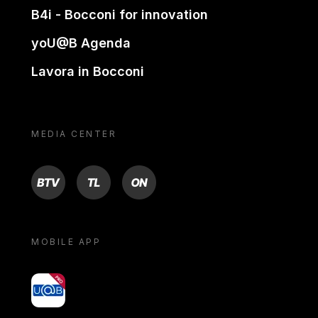
B4i - Bocconi for innovation
yoU@B Agenda
Lavora in Bocconi
MEDIA CENTER
BTV
TL
ON
MOBILE APP
yoU@B