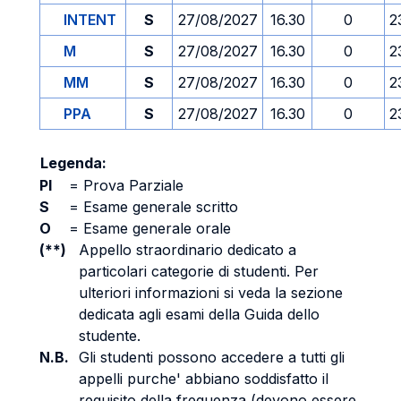
INTENT
S
27/08/2027
16.30
0
2
M
S
27/08/2027
16.30
0
2
MM
S
27/08/2027
16.30
0
2
PPA
S
27/08/2027
16.30
0
2
Legenda:
PI
=
Prova Parziale
S
=
Esame generale scritto
O
=
Esame generale orale
(**)
Appello straordinario dedicato a
particolari categorie di studenti. Per
ulteriori informazioni si veda la sezione
dedicata agli esami della Guida dello
studente.
N.B.
Gli studenti possono accedere a tutti gli
appelli purche' abbiano soddisfatto il
requisito della frequenza (devono essere