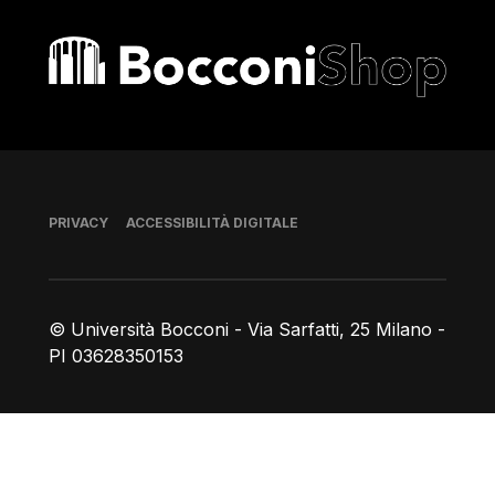
Bocconi shop
Piè di pagina
PRIVACY
ACCESSIBILITÀ DIGITALE
© Università Bocconi - Via Sarfatti, 25 Milano -
PI 03628350153