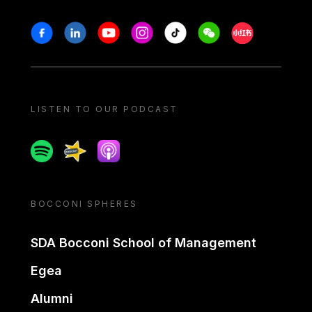
Stay in touch
Facebook
Linkedin
Youtube
Instagram
Tiktok
Weechat
Xiaohongshu/
LISTEN TO OUR PODCAST
Spotify
Spreaker
Apple podcast
BOCCONI SPHERES
SDA Bocconi School of Management
Egea
Alumni