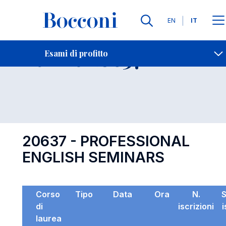
Lingue
EN
IT
Contatti
-
Esame 20637
Esami di profitto
Open s
20637 - PROFESSIONAL
ENGLISH SEMINARS
Corso
Tipo
Data
Ora
N.
di
iscrizioni
i
laurea