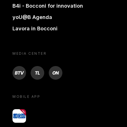
B4i - Bocconi for innovation
yoU@B Agenda
Lavora in Bocconi
MEDIA CENTER
BTV
TL
ON
MOBILE APP
yoU@B