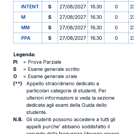
INTENT
S
27/08/2027
16.30
0
2
M
S
27/08/2027
16.30
0
2
MM
S
27/08/2027
16.30
0
2
PPA
S
27/08/2027
16.30
0
2
Legenda:
PI
=
Prova Parziale
S
=
Esame generale scritto
O
=
Esame generale orale
(**)
Appello straordinario dedicato a
particolari categorie di studenti. Per
ulteriori informazioni si veda la sezione
dedicata agli esami della Guida dello
studente.
N.B.
Gli studenti possono accedere a tutti gli
appelli purche' abbiano soddisfatto il
requisito della frequenza (devono essere