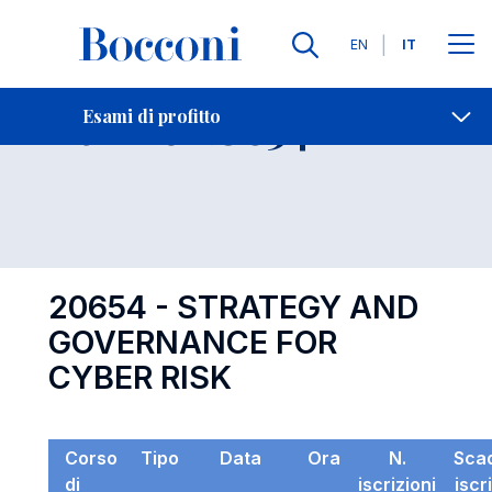
Lingue
EN
IT
Contatti
-
Esame 20654
Esami di profitto
Open s
20654 - STRATEGY AND
GOVERNANCE FOR
CYBER RISK
Corso
Tipo
Data
Ora
N.
Sca
di
iscrizioni
iscr