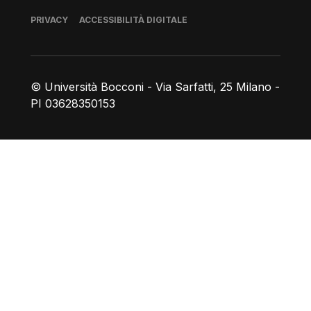
Piè di pagina
PRIVACY
ACCESSIBILITÀ DIGITALE
© Università Bocconi - Via Sarfatti, 25 Milano -
PI 03628350153