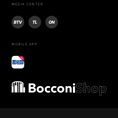
MEDIA CENTER
BTV
TL
ON
MOBILE APP
yoU@B
Bocconi shop