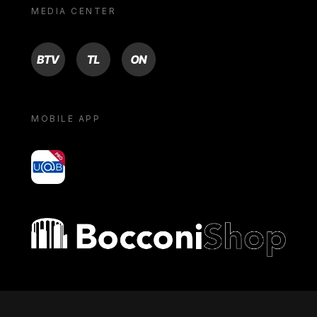
MEDIA CENTER
BTV
TL
ON
MOBILE APP
yoU@B
Bocconi shop