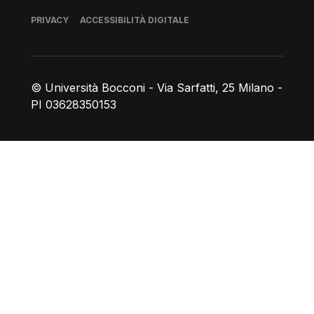
Piè di pagina
PRIVACY
ACCESSIBILITÀ DIGITALE
© Università Bocconi - Via Sarfatti, 25 Milano -
PI 03628350153