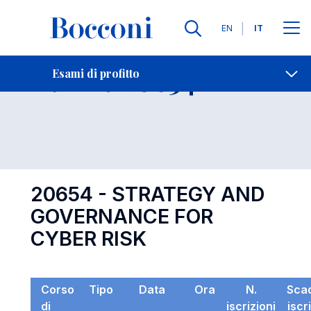
Lingue
EN
IT
Contatti
-
Esame 20654
Esami di profitto
Open s
20654 - STRATEGY AND
GOVERNANCE FOR
CYBER RISK
Corso
Tipo
Data
Ora
N.
Sca
di
iscrizioni
iscr