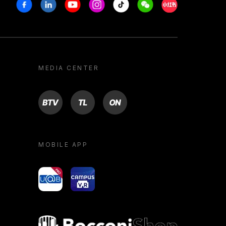
Facebook
Linkedin
Youtube
Instagram
Tiktok
Weechat
Xiaohongshu/R
MEDIA CENTER
BTV
TL
ON
MOBILE APP
yoU@B
Campus VR
Bocconi shop