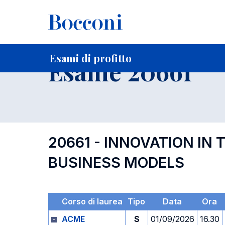
-
Home
Per studenti iscritti
Orari, Aule e Calendari
Esami
Esami di profitto
Esame 20661
20661 - INNOVATION IN
BUSINESS MODELS
Corso di laurea
Tipo
Data
Ora
ACME
S
01/09/2026
16.30