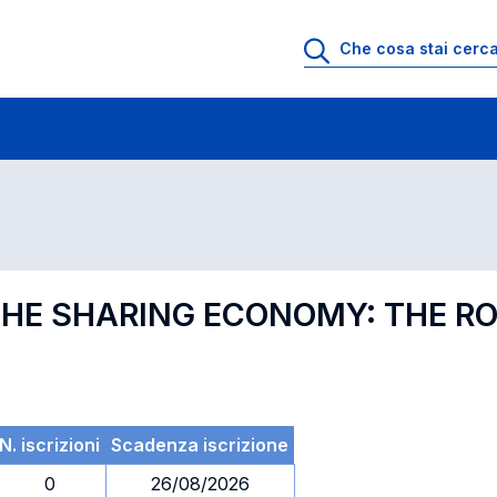
 di profitto
Esami in ordine di codice
 THE SHARING ECONOMY: THE R
N. iscrizioni
Scadenza iscrizione
0
26/08/2026