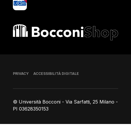
Bocconi shop
Piè di pagina
PRIVACY
ACCESSIBILITÀ DIGITALE
© Università Bocconi - Via Sarfatti, 25 Milano -
PI 03628350153