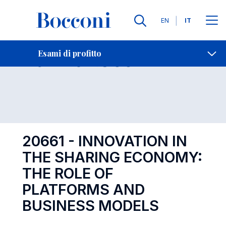
Lingue
EN
IT
Contatti
-
Esame 20661
Esami di profitto
Open s
20661 - INNOVATION IN
THE SHARING ECONOMY:
THE ROLE OF
PLATFORMS AND
BUSINESS MODELS