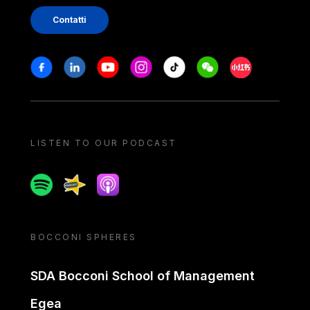
Contatti
Stay in touch
Facebook
Linkedin
Youtube
Instagram
Tiktok
Weechat
Xiaohongshu/
LISTEN TO OUR PODCAST
Spotify
Spreaker
Apple podcast
BOCCONI SPHERES
SDA Bocconi School of Management
Egea