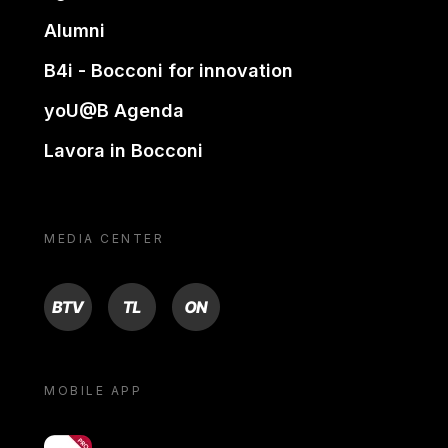
Alumni
B4i - Bocconi for innovation
yoU@B Agenda
Lavora in Bocconi
MEDIA CENTER
BTV
TL
ON
MOBILE APP
yoU@B