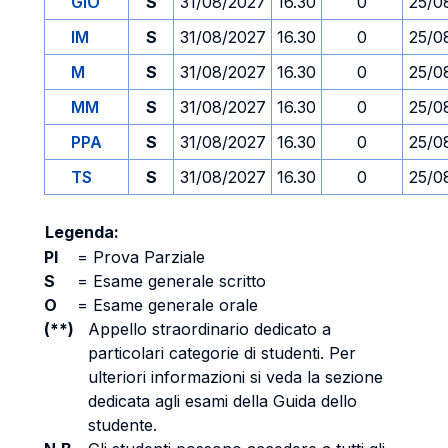
GIO
S
31/08/2027
16.30
0
25/0
IM
S
31/08/2027
16.30
0
25/0
M
S
31/08/2027
16.30
0
25/0
MM
S
31/08/2027
16.30
0
25/0
PPA
S
31/08/2027
16.30
0
25/0
TS
S
31/08/2027
16.30
0
25/0
Legenda:
PI
=
Prova Parziale
S
=
Esame generale scritto
O
=
Esame generale orale
(**)
Appello straordinario dedicato a
particolari categorie di studenti. Per
ulteriori informazioni si veda la sezione
dedicata agli esami della Guida dello
studente.