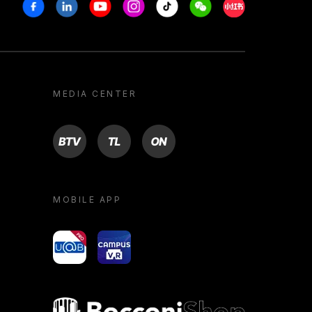
Facebook
Linkedin
Youtube
Instagram
Tiktok
Weechat
Xiaohongshu/R
MEDIA CENTER
BTV
TL
ON
MOBILE APP
yoU@B
Campus VR
Bocconi shop