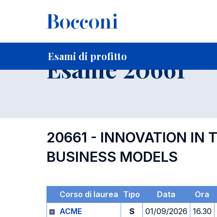
-
Home
Per studenti iscritti
Orari, Aule e Calendari
Esami
Esami di profitto
Esame 20661
20661 - INNOVATION IN
BUSINESS MODELS
Corso di laurea
Tipo
Data
Ora
ACME
S
01/09/2026
16.30