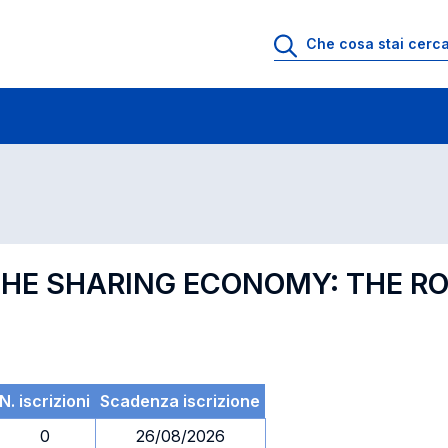
 di profitto
Esami in ordine di codice
 THE SHARING ECONOMY: THE R
N. iscrizioni
Scadenza iscrizione
0
26/08/2026