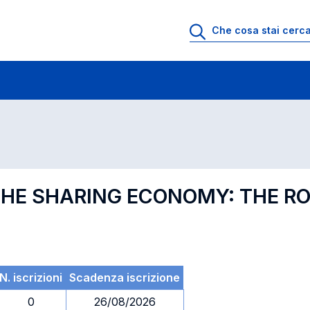
 di profitto
Esami in ordine di codice
 THE SHARING ECONOMY: THE R
N. iscrizioni
Scadenza iscrizione
0
26/08/2026