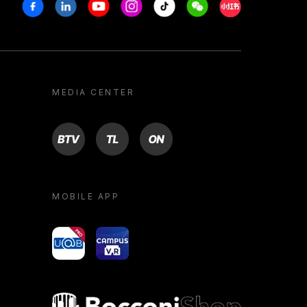
Facebook
Linkedin
Youtube
Instagram
Tiktok
Weechat
Xiaohongshu/R
MEDIA CENTER
BTV
TL
ON
MOBILE APP
yoU@B
Campus VR
Bocconi shop