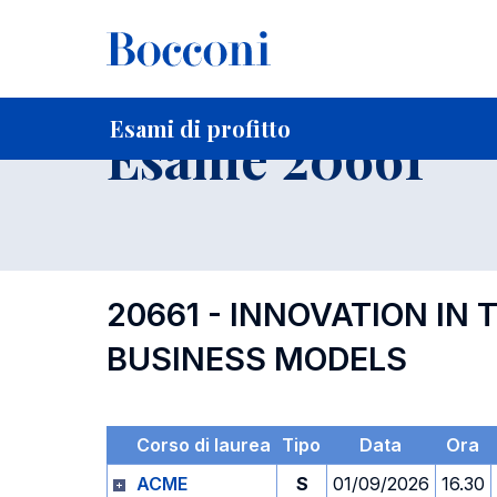
-
Home
Per studenti iscritti
Orari, Aule e Calendari
Esami
Esami di profitto
Esame 20661
20661 - INNOVATION IN
BUSINESS MODELS
Corso di laurea
Tipo
Data
Ora
ACME
S
01/09/2026
16.30