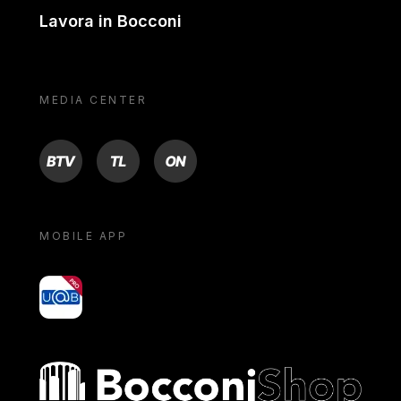
Lavora in Bocconi
MEDIA CENTER
BTV
TL
ON
MOBILE APP
yoU@B
Bocconi shop