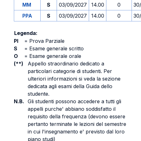
MM
S
03/09/2027
14.00
0
30
PPA
S
03/09/2027
14.00
0
30
Legenda:
PI
=
Prova Parziale
S
=
Esame generale scritto
O
=
Esame generale orale
(**)
Appello straordinario dedicato a
particolari categorie di studenti. Per
ulteriori informazioni si veda la sezione
dedicata agli esami della Guida dello
studente.
N.B.
Gli studenti possono accedere a tutti gli
appelli purche' abbiano soddisfatto il
requisito della frequenza (devono essere
pertanto terminate le lezioni del semestre
in cui l'insegnamento e' previsto dal loro
piano studi)