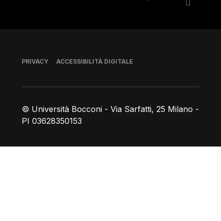
Piè di pagina
PRIVACY
ACCESSIBILITÀ DIGITALE
© Università Bocconi - Via Sarfatti, 25 Milano -
PI 03628350153