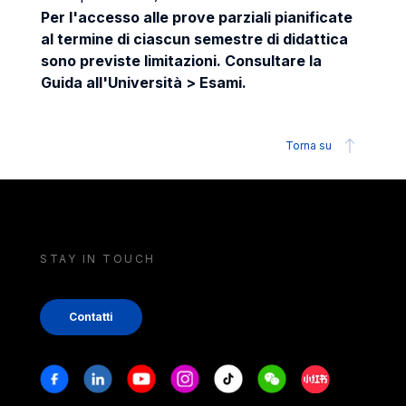
Per l'accesso alle prove parziali pianificate
al termine di ciascun semestre di didattica
sono previste limitazioni. Consultare la
Guida all'Università > Esami.
Torna su
STAY IN TOUCH
Contatti
Stay in touch
Facebook
Linkedin
Youtube
Instagram
Tiktok
Weechat
Xiaohongshu/