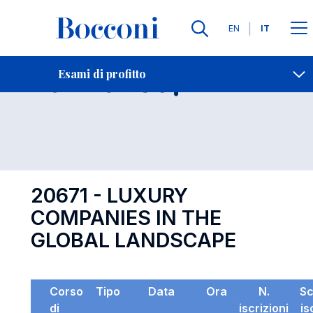
Lingue
EN
IT
Contatti
-
Esame 20671
Esami di profitto
Open s
20671 - LUXURY
COMPANIES IN THE
GLOBAL LANDSCAPE
Corso
Tipo
Data
Ora
N.
S
di
iscrizioni
is