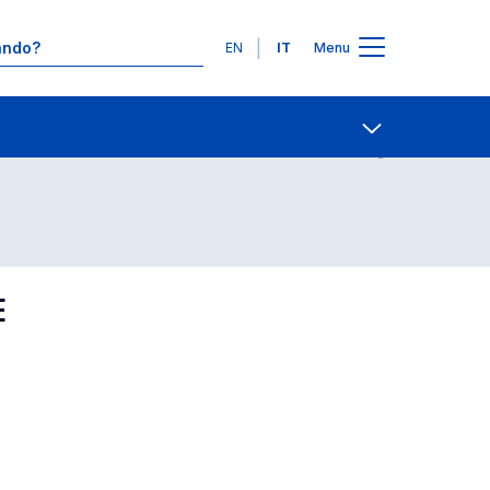
Lingue
EN
IT
Menu
Contatti
Open share
E