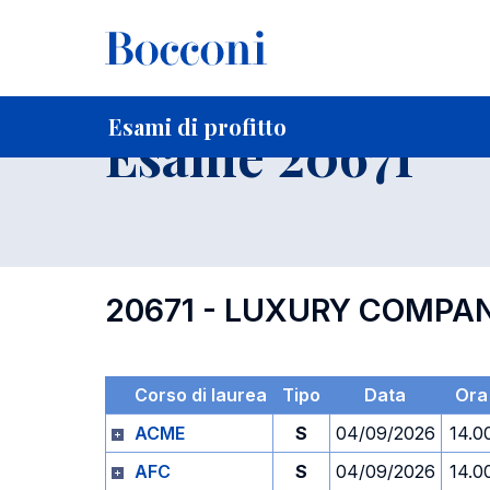
-
Home
Per studenti iscritti
Orari, Aule e Calendari
Esami
Esami di profitto
Esame 20671
20671 - LUXURY COMPA
Corso di laurea
Tipo
Data
Ora
ACME
S
04/09/2026
14.0
AFC
S
04/09/2026
14.0