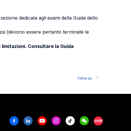
a sezione dedicata agli esami della Guida dello
uenza (devono essere pertanto terminate le
 limitazioni. Consultare la Guida
Torna su
Facebook
Linkedin
Youtube
Instagram
Tiktok
Weechat
Xiaohongshu/R