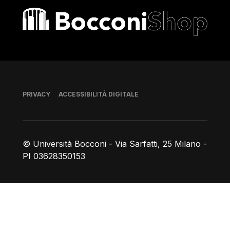
Bocconi shop
Piè di pagina
PRIVACY
ACCESSIBILITÀ DIGITALE
© Università Bocconi - Via Sarfatti, 25 Milano -
PI 03628350153