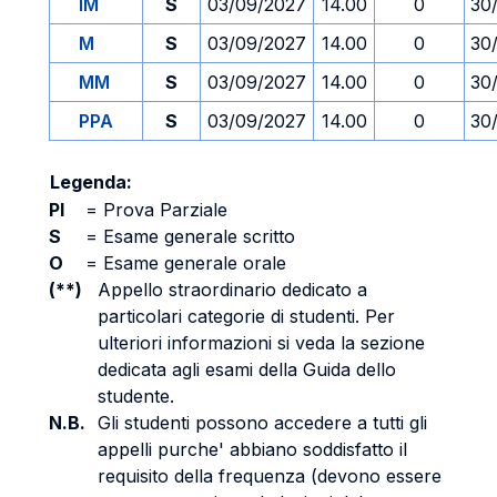
IM
S
03/09/2027
14.00
0
30
M
S
03/09/2027
14.00
0
30
MM
S
03/09/2027
14.00
0
30
PPA
S
03/09/2027
14.00
0
30
Legenda:
PI
=
Prova Parziale
S
=
Esame generale scritto
O
=
Esame generale orale
(**)
Appello straordinario dedicato a
particolari categorie di studenti. Per
ulteriori informazioni si veda la sezione
dedicata agli esami della Guida dello
studente.
N.B.
Gli studenti possono accedere a tutti gli
appelli purche' abbiano soddisfatto il
requisito della frequenza (devono essere