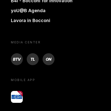
B4i - Bocconi for innovation
yoU@B Agenda
Lavora in Bocconi
MEDIA CENTER
BTV
TL
ON
MOBILE APP
yoU@B