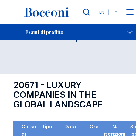
Lingue
EN
IT
Contatti
-
Esame 20671
Esami di profitto
Open s
20671 - LUXURY
COMPANIES IN THE
GLOBAL LANDSCAPE
Corso
Tipo
Data
Ora
N.
S
di
iscrizioni
is