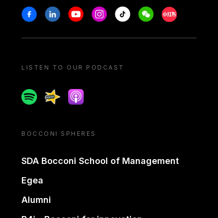
Stay in touch
Facebook
Linkedin
Youtube
Instagram
Tiktok
Weechat
Xiaohongshu/
LISTEN TO OUR PODCAST
Spotify
Spreaker
Apple podcast
BOCCONI SPHERES
SDA Bocconi School of Management
Egea
Alumni