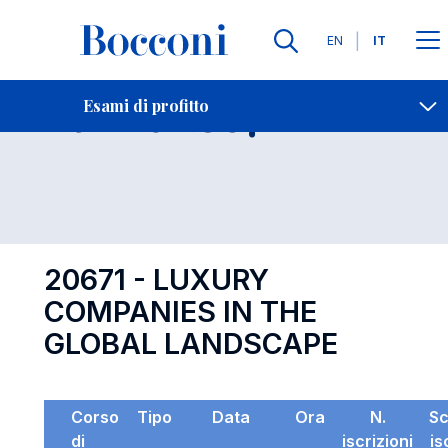
Lingue
EN
IT
Contatti
-
Esame 20671
Esami di profitto
Open s
20671 - LUXURY
COMPANIES IN THE
GLOBAL LANDSCAPE
Corso
Tipo
Data
Ora
N.
S
di
iscrizioni
is