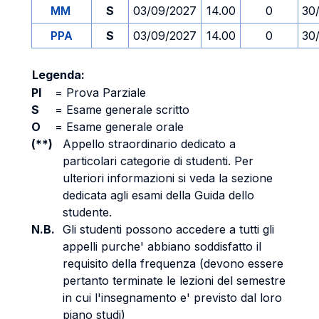
MM
S
03/09/2027
14.00
0
30
PPA
S
03/09/2027
14.00
0
30
Legenda:
PI
=
Prova Parziale
S
=
Esame generale scritto
O
=
Esame generale orale
(**)
Appello straordinario dedicato a
particolari categorie di studenti. Per
ulteriori informazioni si veda la sezione
dedicata agli esami della Guida dello
studente.
N.B.
Gli studenti possono accedere a tutti gli
appelli purche' abbiano soddisfatto il
requisito della frequenza (devono essere
pertanto terminate le lezioni del semestre
in cui l'insegnamento e' previsto dal loro
piano studi)