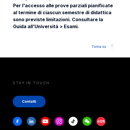
Per l'accesso alle prove parziali pianificate
al termine di ciascun semestre di didattica
sono previste limitazioni. Consultare la
Guida all'Università > Esami.
Torna su
STAY IN TOUCH
Contatti
Stay in touch
Facebook
Linkedin
Youtube
Instagram
Tiktok
Weechat
Xiaohongshu/