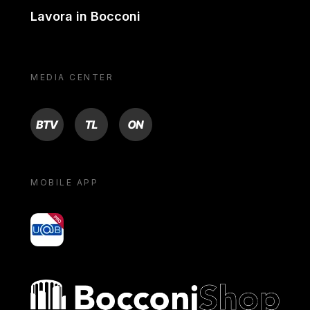
Lavora in Bocconi
MEDIA CENTER
BTV
TL
ON
MOBILE APP
yoU@B
Bocconi shop