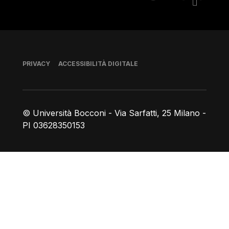
Piè di pagina
PRIVACY
ACCESSIBILITÀ DIGITALE
© Università Bocconi - Via Sarfatti, 25 Milano -
PI 03628350153