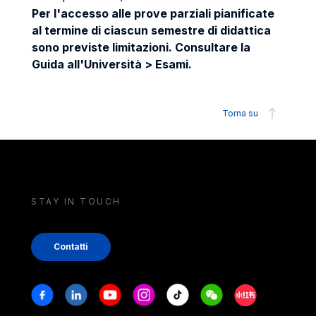
Per l'accesso alle prove parziali pianificate
al termine di ciascun semestre di didattica
sono previste limitazioni. Consultare la
Guida all'Università > Esami.
Torna su
STAY IN TOUCH
Contatti
Stay in touch
Facebook
Linkedin
Youtube
Instagram
Tiktok
Weechat
Xiaohongshu/