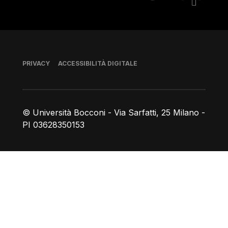
Piè di pagina
PRIVACY
ACCESSIBILITÀ DIGITALE
© Università Bocconi - Via Sarfatti, 25 Milano -
PI 03628350153