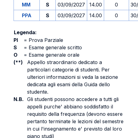
MM
S
03/09/2027
14.00
0
30
PPA
S
03/09/2027
14.00
0
30
Legenda:
PI
=
Prova Parziale
S
=
Esame generale scritto
O
=
Esame generale orale
(**)
Appello straordinario dedicato a
particolari categorie di studenti. Per
ulteriori informazioni si veda la sezione
dedicata agli esami della Guida dello
studente.
N.B.
Gli studenti possono accedere a tutti gli
appelli purche' abbiano soddisfatto il
requisito della frequenza (devono essere
pertanto terminate le lezioni del semestre
in cui l'insegnamento e' previsto dal loro
piano studi)