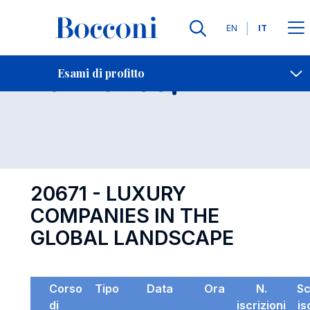
Lingue
EN
IT
Contatti
-
Esame 20671
Esami di profitto
Open s
20671 - LUXURY
COMPANIES IN THE
GLOBAL LANDSCAPE
Corso
Tipo
Data
Ora
N.
S
di
iscrizioni
is