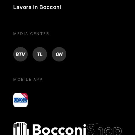
Lavora in Bocconi
MEDIA CENTER
BTV
TL
ON
MOBILE APP
yoU@B
Bocconi shop