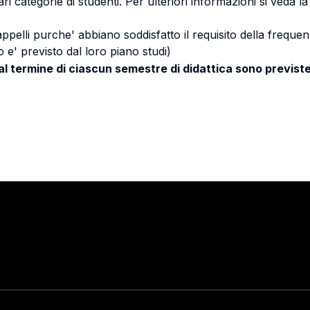
ri categorie di studenti. Per ulteriori informazioni si veda l
 appelli purche' abbiano soddisfatto il requisito della freq
 e' previsto dal loro piano studi)
 al termine di ciascun semestre di didattica sono previste
Stay in touch