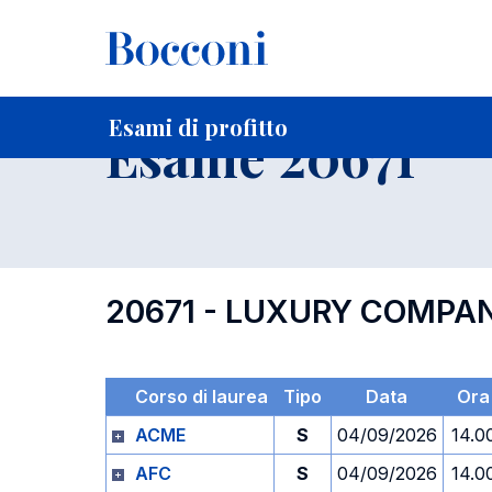
-
Home
Per studenti iscritti
Orari, Aule e Calendari
Esami
Esami di profitto
Esame 20671
20671 - LUXURY COMPA
Corso di laurea
Tipo
Data
Ora
ACME
S
04/09/2026
14.0
AFC
S
04/09/2026
14.0