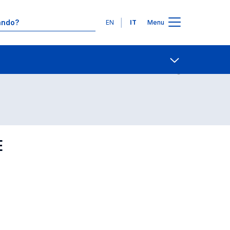
Lingue
EN
IT
Menu
Contatti
Open share
E