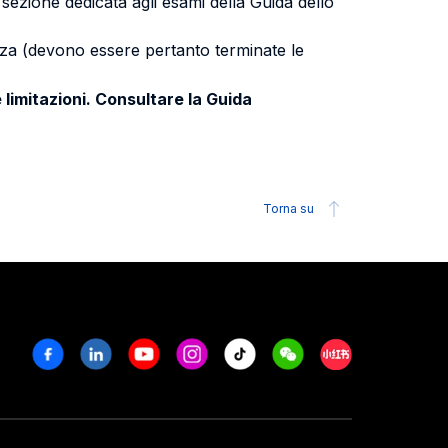
a sezione dedicata agli esami della Guida dello
uenza (devono essere pertanto terminate le
 limitazioni. Consultare la Guida
Torna su
Facebook
Linkedin
Youtube
Instagram
Tiktok
Weechat
Xiaohongshu/R