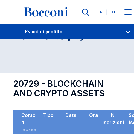
Lingue
EN
IT
Contatti
-
Esame 20729
Esami di profitto
Open s
20729 - BLOCKCHAIN
AND CRYPTO ASSETS
Corso
Tipo
Data
Ora
N.
S
di
iscrizioni
is
laurea