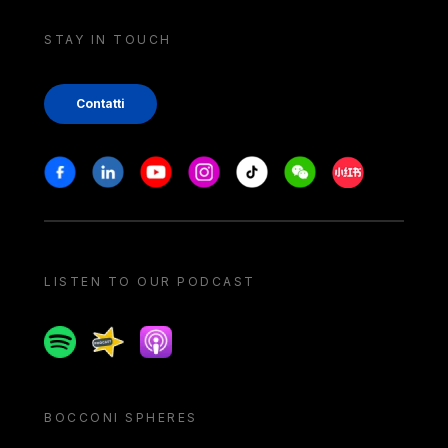
STAY IN TOUCH
Contatti
Stay in touch
Facebook
Linkedin
Youtube
Instagram
Tiktok
Weechat
Xiaohongshu/
LISTEN TO OUR PODCAST
Spotify
Spreaker
Apple podcast
BOCCONI SPHERES