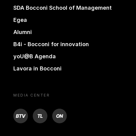
SDA Bocconi School of Management
Egea
Alumni
B4i - Bocconi for innovation
yoU@B Agenda
Lavora in Bocconi
MEDIA CENTER
BTV
TL
ON