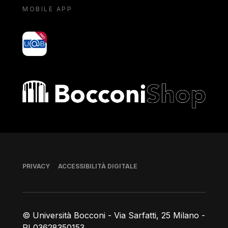
MOBILE APP
yoU@B
Bocconi shop
Piè di pagina
PRIVACY
ACCESSIBILITÀ DIGITALE
© Università Bocconi - Via Sarfatti, 25 Milano -
PI 03628350153