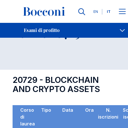
Lingue
EN
IT
Contatti
-
Esame 20729
Esami di profitto
Open s
20729 - BLOCKCHAIN
AND CRYPTO ASSETS
Corso
Tipo
Data
Ora
N.
S
di
iscrizioni
is
laurea