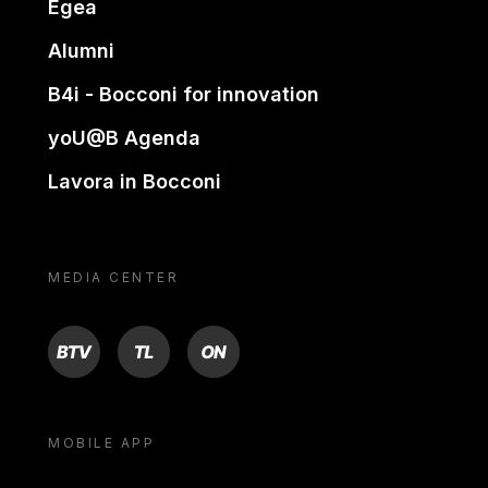
Egea
Alumni
B4i - Bocconi for innovation
yoU@B Agenda
Lavora in Bocconi
MEDIA CENTER
BTV
TL
ON
MOBILE APP