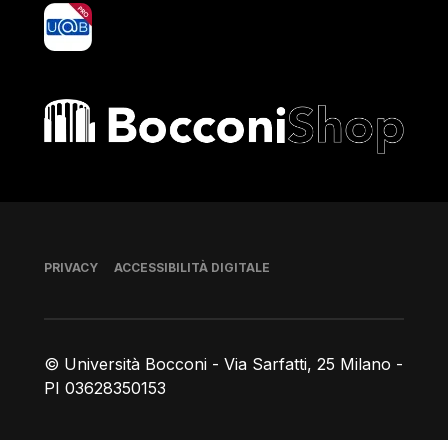
yoU@B
Bocconi shop
Piè di pagina
PRIVACY
ACCESSIBILITÀ DIGITALE
© Università Bocconi - Via Sarfatti, 25 Milano -
PI 03628350153