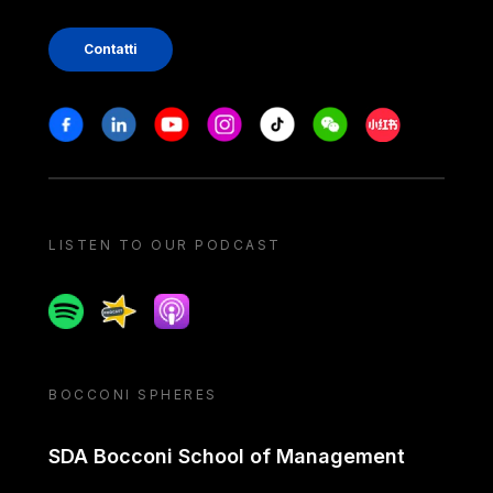
Contatti
Stay in touch
Facebook
Linkedin
Youtube
Instagram
Tiktok
Weechat
Xiaohongshu/
LISTEN TO OUR PODCAST
Spotify
Spreaker
Apple podcast
BOCCONI SPHERES
SDA Bocconi School of Management