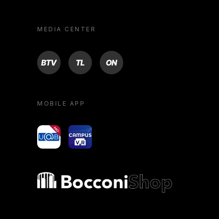
MEDIA CENTER
BTV
TL
ON
MOBILE APP
yoU@B
Campus VR
Bocconi shop