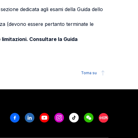
a sezione dedicata agli esami della Guida dello
uenza (devono essere pertanto terminate le
 limitazioni. Consultare la Guida
Torna su
Facebook
Linkedin
Youtube
Instagram
Tiktok
Weechat
Xiaohongshu/R