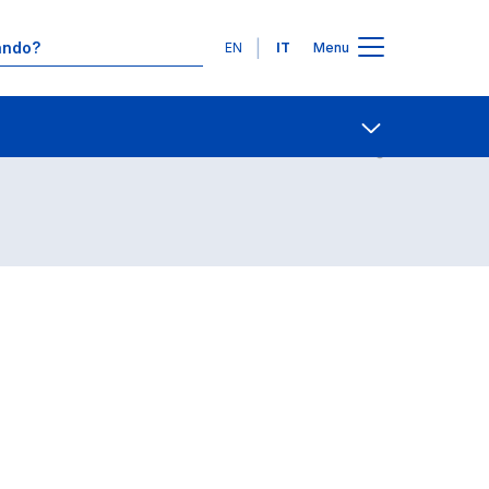
Lingue
EN
IT
Menu
Contatti
Open share