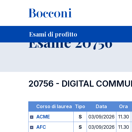
-
Home
Per studenti iscritti
Orari, Aule e Calendari
Esami
Esami di profitto
Esame 20756
20756 - DIGITAL COMMU
Corso di laurea
Tipo
Data
Ora
ACME
S
03/09/2026
11.30
AFC
S
03/09/2026
11.30