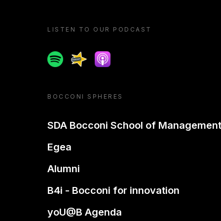
LISTEN TO OUR PODCAST
Spotify
Spreaker
Apple podcast
BOCCONI SPHERES
SDA Bocconi School of Managemen
Egea
Alumni
B4i - Bocconi for innovation
yoU@B Agenda